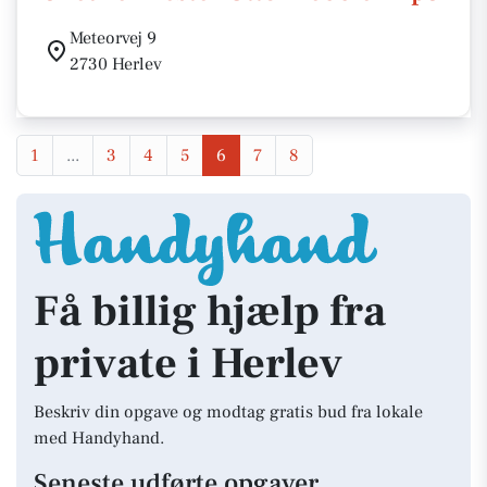
Meteorvej 9
2730 Herlev
1
...
3
4
5
6
7
8
Få billig hjælp fra
private i Herlev
Beskriv din opgave og modtag gratis bud fra lokale
med Handyhand.
Seneste udførte opgaver