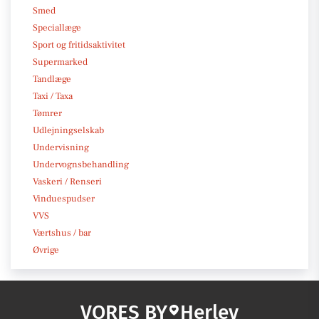
Smed
Speciallæge
Sport og fritidsaktivitet
Supermarked
Tandlæge
Taxi / Taxa
Tømrer
Udlejningselskab
Undervisning
Undervognsbehandling
Vaskeri / Renseri
Vinduespudser
VVS
Værtshus / bar
Øvrige
VORES BY
Herlev