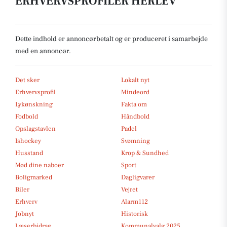
ERHVERVSPROFILER HERLEV
Dette indhold er annoncørbetalt og er produceret i samarbejde
med en annoncør.
Det sker
Lokalt nyt
Erhvervsprofil
Mindeord
Lykønskning
Fakta om
Fodbold
Håndbold
Opslagstavlen
Padel
Ishockey
Svømning
Husstand
Krop & Sundhed
Mød dine naboer
Sport
Boligmarked
Dagligvarer
Biler
Vejret
Erhverv
Alarm112
Jobnyt
Historisk
Læserbidrag
Kommunalvalg 2025