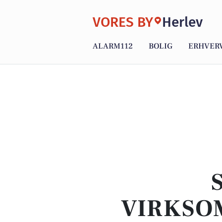
VORES BY
Herlev
ALARM112
BOLIG
ERHVER
VIRKSO