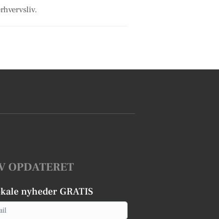
rhvervsliv.
V OPDATERET
okale nyheder GRATIS