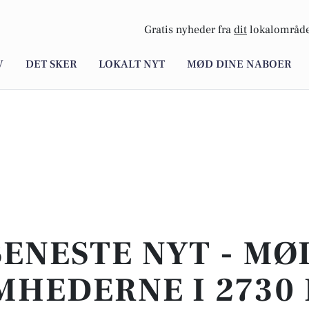
Gratis nyheder fra
dit
lokalområde
V
DET SKER
LOKALT NYT
MØD DINE NABOER
SENESTE NYT - MØ
MHEDERNE I 2730 