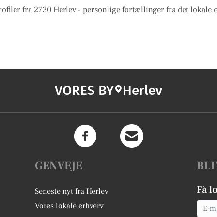
ofiler fra 2730 Herlev - personlige fortællinger fra det lokale e
VORES BY
Herlev
GENVEJE
BLI
Få l
Seneste nyt fra Herlev
Email
Vores lokale erhverv