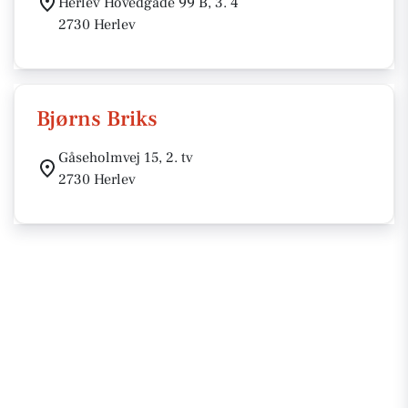
Herlev Hovedgade 99 B, 3. 4
2730 Herlev
Bjørns Briks
Gåseholmvej 15, 2. tv
2730 Herlev