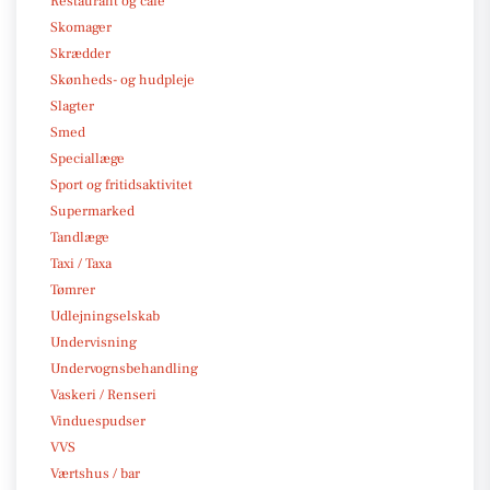
Restaurant og café
Skomager
Skrædder
Skønheds- og hudpleje
Slagter
Smed
Speciallæge
Sport og fritidsaktivitet
Supermarked
Tandlæge
Taxi / Taxa
Tømrer
Udlejningselskab
Undervisning
Undervognsbehandling
Vaskeri / Renseri
Vinduespudser
VVS
Værtshus / bar