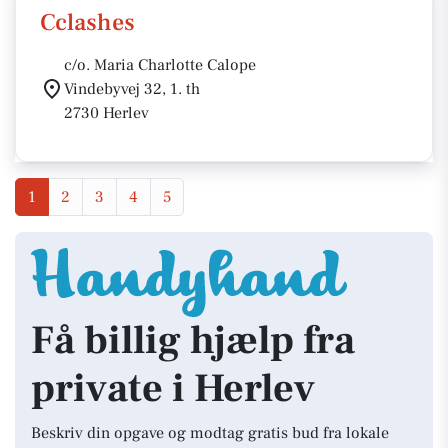
Cclashes
c/o. Maria Charlotte Calope
Vindebyvej 32, 1. th
2730 Herlev
1
2
3
4
5
Få billig hjælp fra
private i Herlev
Beskriv din opgave og modtag gratis bud fra lokale