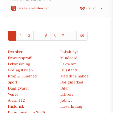
Læs hele artiklen her
Kopiér link
1
2
3
4
5
6
7
...
69
Det sker
Lokalt nyt
Erhvervsprofil
Mindeord
Lykønskning
Fakta om
Opslagstavlen
Husstand
Krop & Sundhed
Mød dine naboer
Sport
Boligmarked
Dagligvarer
Biler
Vejret
Erhverv
Alarm112
Jobnyt
Historisk
Læserbidrag
Kommunalvalg 2025