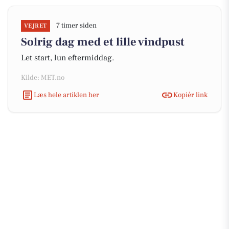
7 timer siden
VEJRET
Solrig dag med et lille vindpust
Let start, lun eftermiddag.
Kilde: MET.no
Læs hele artiklen her
Kopiér link