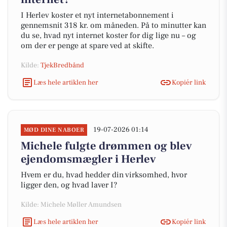
I Herlev koster et nyt internetabonnement i
gennemsnit 318 kr. om måneden. På to minutter kan
du se, hvad nyt internet koster for dig lige nu – og
om der er penge at spare ved at skifte.
Kilde:
TjekBredbånd
Læs hele artiklen her
Kopiér link
19-07-2026 01:14
MØD DINE NABOER
Michele fulgte drømmen og blev
ejendomsmægler i Herlev
Hvem er du, hvad hedder din virksomhed, hvor
ligger den, og hvad laver I?
Kilde: Michele Møller Amundsen
Læs hele artiklen her
Kopiér link