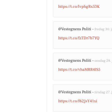
https://t.co/lvphgRx53K
@Vestegnens Politi -
fredag 30. j
https://t.co/fzTDr7b7YQ
@Vestegnens Politi -
onsdag 28. 
https://t.co/vhaMRR4lS5
@Vestegnens Politi -
tirsdag 27. 
https://t.co/f62JsY41xi