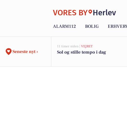
VORES BY
Herlev
ALARM112
BOLIG
ERHVER
11 timer siden |
VEJRET
Seneste nyt ›
Sol og stille tempo i dag