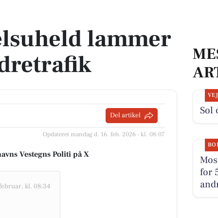
dretrafik
elsuheld lammer
ME
retrafik
AR
VE
Sol 
Del artikel
Opdateret mandag d. 16. feb. 2026 - kl. 08:07
BO
avns Vestegns Politi på X
Mose
for 
andr
februar, kl. 08:34