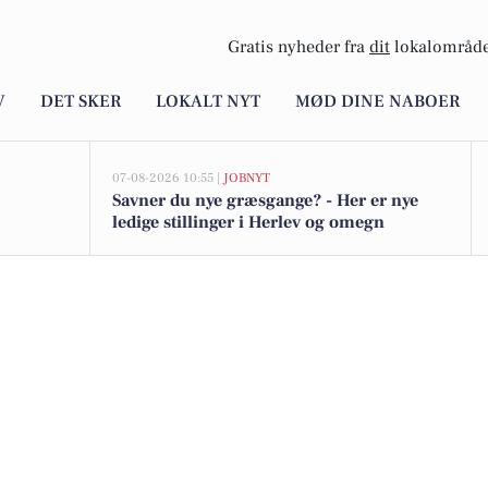
Gratis nyheder fra
dit
lokalområde
V
DET SKER
LOKALT NYT
MØD DINE NABOER
07-08-2026 10:55 |
JOBNYT
Savner du nye græsgange? - Her er nye
ledige stillinger i Herlev og omegn