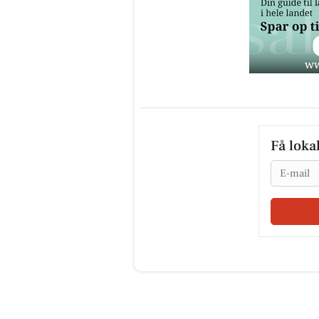
Få loka
Email