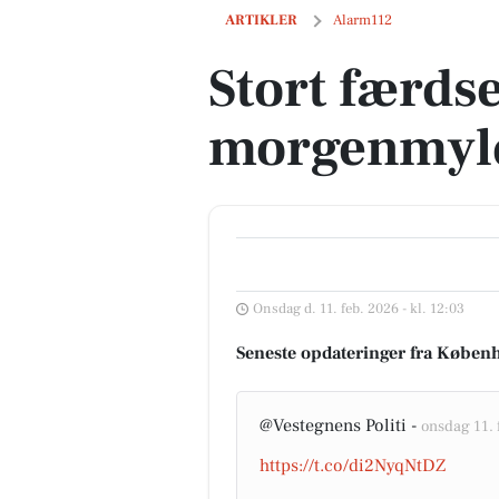
Stort færdselsuheld lammer morgenmyl
ARTIKLER
Alarm112
Stort færds
morgenmyld
Onsdag d. 11. feb. 2026 - kl. 12:03
Seneste opdateringer fra Københ
@Vestegnens Politi -
onsdag 11. 
https://t.co/di2NyqNtDZ