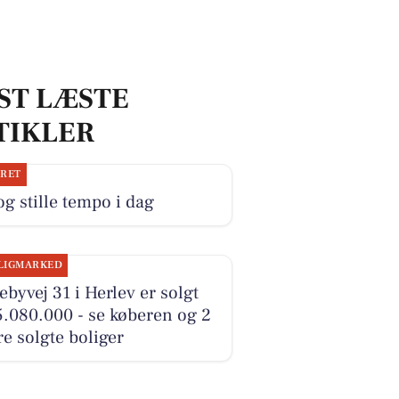
ST LÆSTE
TIKLER
JRET
og stille tempo i dag
LIGMARKED
byvej 31 i Herlev er solgt
5.080.000 - se køberen og 2
e solgte boliger