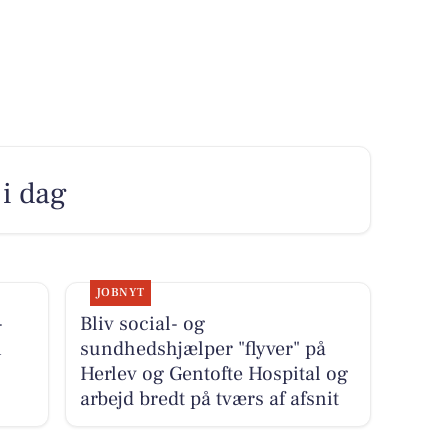
 i dag
JOBNYT
-
Bliv social- og
i
sundhedshjælper "flyver" på
Herlev og Gentofte Hospital og
arbejd bredt på tværs af afsnit