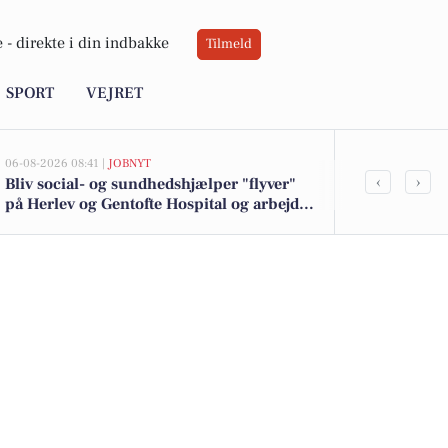
 -
direkte i din indbakke
Tilmeld
SPORT
VEJRET
06-08-2026 08:41 |
JOBNYT
05-08-2026 13:01
‹
›
Bliv social- og sundhedshjælper "flyver"
Havlykkevej 
på Herlev og Gentofte Hospital og arbejd
kommet til s
bredt på tværs af afsnit
boligerne he