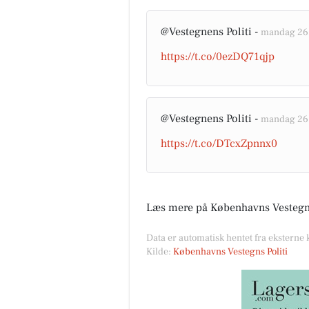
@Vestegnens Politi -
mandag 26. 
https://t.co/0ezDQ71qjp
@Vestegnens Politi -
mandag 26. 
https://t.co/DTcxZpnnx0
Læs mere på Københavns Vestegns 
Data er automatisk hentet fra eksterne
Kilde:
Københavns Vestegns Politi