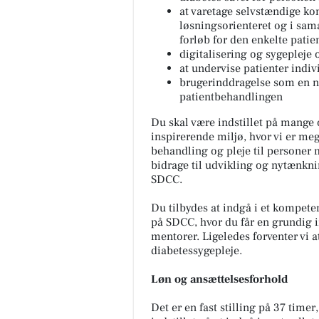
at varetage selvstændige ko
løsningsorienteret og i sam
forløb for den enkelte patie
digitalisering og sygepleje 
at undervise patienter indiv
brugerinddragelse som en na
patientbehandlingen
Du skal være indstillet på mange
inspirerende miljø, hvor vi er me
behandling og pleje til personer m
bidrage til udvikling og nytænknin
SDCC.
Du tilbydes at indgå i et kompet
på SDCC, hvor du får en grundig in
mentorer. Ligeledes forventer vi 
diabetessygepleje.
Løn og ansættelsesforhold
Det er en fast stilling på 37 timer