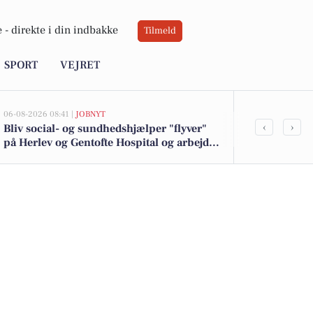
 -
direkte i din indbakke
Tilmeld
SPORT
VEJRET
06-08-2026 08:41 |
JOBNYT
05-08-2026 13:01
‹
›
Bliv social- og sundhedshjælper "flyver"
Havlykkevej 
på Herlev og Gentofte Hospital og arbejd
kommet til s
bredt på tværs af afsnit
boligerne he