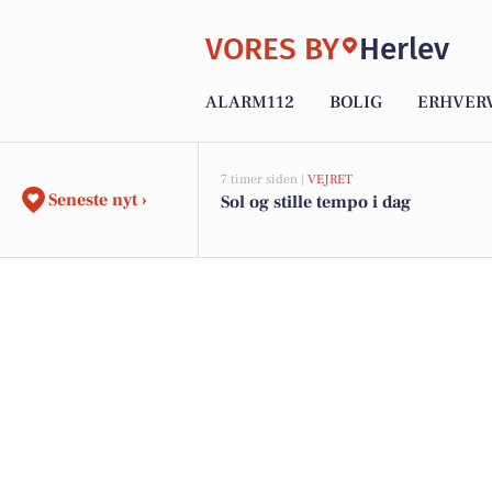
VORES BY
Herlev
ALARM112
BOLIG
ERHVER
7 timer siden |
VEJRET
Seneste nyt ›
Sol og stille tempo i dag