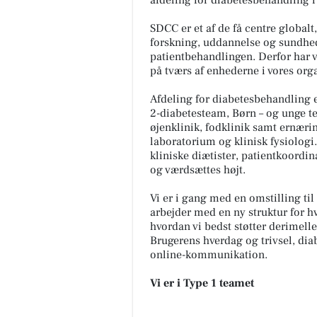
SDCC er et af de få centre global
forskning, uddannelse og sundh
patientbehandlingen. Derfor har 
på tværs af enhederne i vores org
Afdeling for diabetesbehandling e
2-diabetesteam, Børn – og unge t
øjenklinik, fodklinik samt ernæri
laboratorium og klinisk fysiolog
kliniske diætister, patientkoordina
og værdsættes højt.
Vi er i gang med en omstilling til
arbejder med en ny struktur for hv
hvordan vi bedst støtter derimell
Brugerens hverdag og trivsel, dia
online-kommunikation.
Vi er i Type 1 teamet