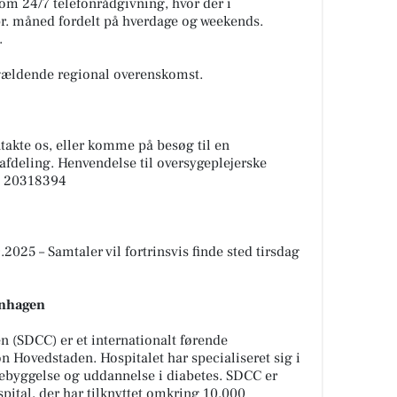
t om 24/7 telefonrådgivning, hvor der i
pr. måned fordelt på hverdage og weekends.
.
 gældende regional overenskomst.
takte os, eller komme på besøg til en
afdeling. Henvendelse til oversygeplejerske
on 20318394
025 – Samtaler vil fortrinsvis finde sted tirsdag
enhagen
 (SDCC) er et internationalt førende
n Hovedstaden. Hospitalet har specialiseret sig i
rebyggelse og uddannelse i diabetes. SDCC er
pital, der har tilknyttet omkring 10.000