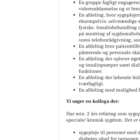
En gruppe fagligt engagerede
videreuddannelse og et bred
En afdeling, hvor sygeplej
eksempelvis: selvstændige s
fysiske. Insulinbehandling o
på mestring af sygdomsforl
vores telefonrådgivning, som
En afdeling hvor patienttilf
pårørende og personale skal
En afdeling der oplever øge
og insulinpumper samt diab
funktioner.
En afdeling der løbende bi
tværfagligt.
En afdeling med mulighed fo
Vi søger en kollega der:
Har min. 2 års erfaring som sygep
speciale/ kronisk sygdom. Det er 
sygepleje til personer med
diabetes såvel for personen