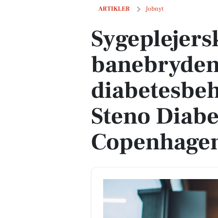
Sygeplejerske til banebrydende diabe
ARTIKLER
Jobnyt
Sygeplejersk
banebryde
diabetesbe
Steno Diabe
Copenhage