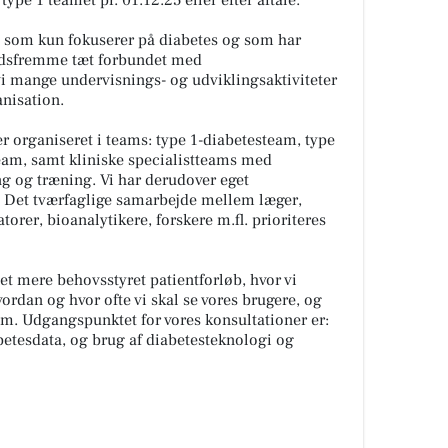
t, som kun fokuserer på diabetes og som har
edsfremme tæt forbundet med
vi mange undervisnings- og udviklingsaktiviteter
anisation.
r organiseret i teams: type 1-diabetesteam, type
eam, samt kliniske specialistteams med
ng og træning. Vi har derudover eget
i. Det tværfaglige samarbejde mellem læger,
torer, bioanalytikere, forskere m.fl. prioriteres
 et mere behovsstyret patientforløb, hvor vi
ordan og hvor ofte vi skal se vores brugere, og
em. Udgangspunktet for vores konsultationer er:
betesdata, og brug af diabetesteknologi og