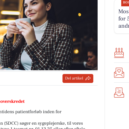
BO
Mose
for 
andr
Del artikel
 overskredet
mtidens patientforløb inden for
 (SDCC) søger en sygeplejerske, til vores
ype 1 teamet pr. 01.12.25 eller efter aftale.