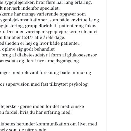
 sygeplejersker, hvor flere har lang erfaring,
t netværk indenfor specialet.
erskerne har mange varierende opgaver som
ygeplejekonsultationer, som både er virtuelle og
g justering, gruppeforløb til patienter og fokus
øb. Desuden varetager sygeplejerskerne i teamet
 har åbent 24/7 alle årets dage.
redsheden er høj og hvor både patienter,
 opleve sig godt behandlet
t brug af diabetesudstyr i form af glukosesensor
etesdata og deraf nye arbejdsgange og
drager med relevant forskning både mono- og
r supervision med fast tilknyttet psykolog
lejerske - gerne inden for det medicinske
en fordel, hvis du har erfaring med:
 diabetes herunder kommunikation om livet med
 selv som de pårørende