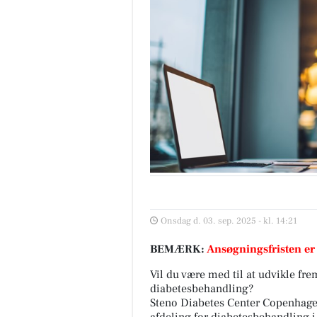
Onsdag d. 03. sep. 2025 - kl. 14:21
BEMÆRK:
Ansøgningsfristen er
Vil du være med til at udvikle fre
diabetesbehandling?
Steno Diabetes Center Copenhagen
afdeling for diabetesbehandling i t