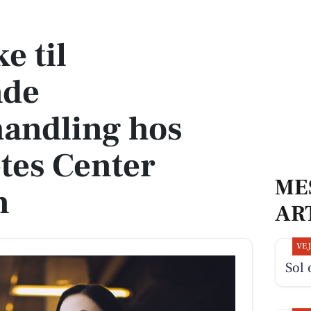
tesbehandling hos Steno Diabetes Center Copenhagen
e til
nde
handling hos
tes Center
ME
n
AR
VE
Sol 