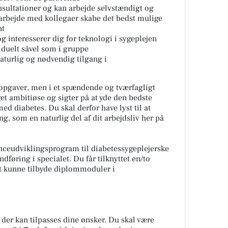
nsultationer og kan arbejde selvstændigt og
arbejde med kollegaer skabe det bedst mulige
nt
og interesserer dig for teknologi i sygeplejen
iduelt såvel som i gruppe
turlig og nødvendig tilgang i
 opgaver, men i et spændende og tværfagligt
get ambitiøse og sigter på at yde den bedste
ed diabetes. Du skal derfor have lyst til at
g, som en naturlig del af dit arbejdsliv her på
enceudviklingsprogram til diabetessygeplejerske
dføring i specialet. Du får tilknyttet en/to
at kunne tilbyde diplommoduler i
, der kan tilpasses dine ønsker. Du skal være