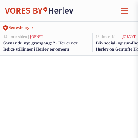
VORES BY
Herlev
Seneste nyt ›
13 timer siden |
JOBNYT
16 timer siden |
JOBNYT
Savner du nye græsgange? - Her er nye
Bliv social- og sundh
ledige stillinger i Herlev og omegn
Herlev og Gentofte Ho
på tværs af afsnit