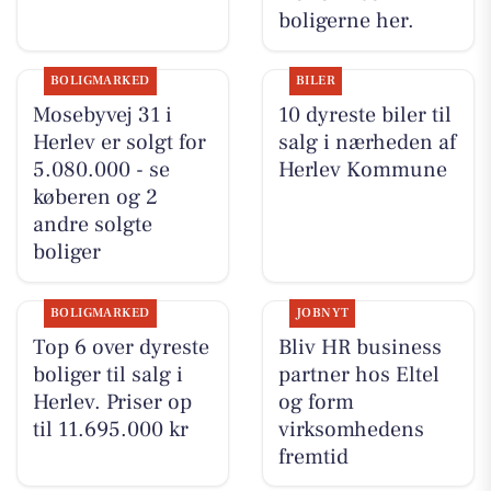
boligerne her.
BOLIGMARKED
BILER
Mosebyvej 31 i
10 dyreste biler til
Herlev er solgt for
salg i nærheden af
5.080.000 - se
Herlev Kommune
køberen og 2
andre solgte
boliger
BOLIGMARKED
JOBNYT
Top 6 over dyreste
Bliv HR business
boliger til salg i
partner hos Eltel
Herlev. Priser op
og form
til 11.695.000 kr
virksomhedens
fremtid