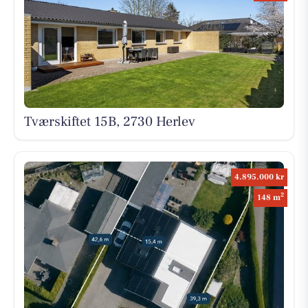
Tværskiftet 15B, 2730 Herlev
4.895.000 kr
2
148 m