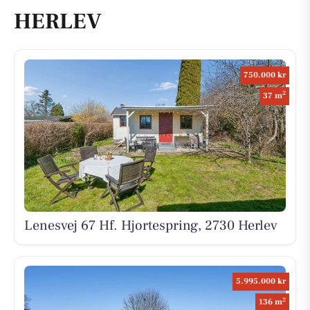
HERLEV
750.000 kr
2
37 m
Lenesvej 67 Hf. Hjortespring, 2730 Herlev
5.995.000 kr
2
136 m