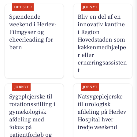
DET SKER
JOBNYT
Spændende
Bliv en del af en
weekend i Herlev:
innovativ kantine
Filmgyser og
i Region
cheerleading for
Hovedstaden som
børn
køkkenmedhjælpe
r eller
ernæringsassisten
t
JOBNYT
JOBNYT
Sygeplejerske til
Natsygeplejerske
rotationsstilling i
til urologisk
gynækologisk
afdeling på Herlev
afdeling med
Hospital hver
fokus på
tredje weekend
patientforløb og