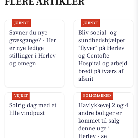
FLERE ARTIKLER
JOBNYT
JOBNYT
Savner du nye
Bliv social- og
græsgange? - Her
sundhedshjælper
er nye ledige
"flyver" på Herlev
stillinger i Herlev
og Gentofte
og omegn
Hospital og arbejd
bredt på tværs af
afsnit
VEJRET
BOLIGMARKED
Solrig dag med et
Havlykkevej 2 og 4
lille vindpust
andre boliger er
kommet til salg
denne uge i
Herlev - se