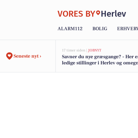
VORES BY
Herlev
ALARM112
BOLIG
ERHVER
17 timer siden |
JOBNYT
Seneste nyt ›
Savner du nye græsgange? - Her e
ledige stillinger i Herlev og omeg