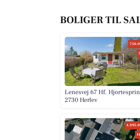
BOLIGER TIL SA
750.0
Lenesvej 67 Hf. Hjortesprin
2730 Herlev
4.895.0
1