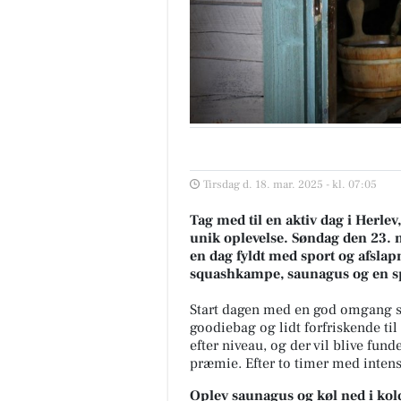
Tirsdag d. 18. mar. 2025 - kl. 07:05
Tag med til en aktiv dag i Herl
unik oplevelse. Søndag den 23. m
en dag fyldt med sport og afsla
squashkampe, saunagus og en 
Start dagen med en god omgang s
goodiebag og lidt forfriskende til
efter niveau, og der vil blive fun
præmie. Efter to timer med intens 
Oplev saunagus og køl ned i kol