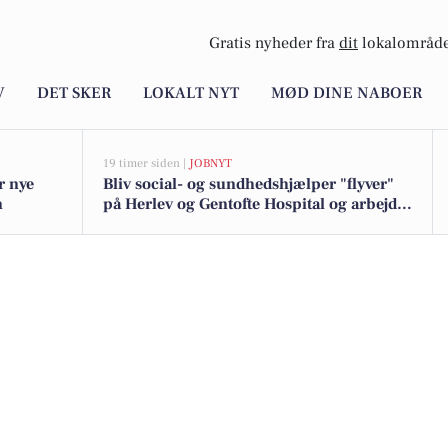
Gratis nyheder fra
dit
lokalområde
V
DET SKER
LOKALT NYT
MØD DINE NABOER
19 timer siden |
JOBNYT
r nye
Bliv social- og sundhedshjælper "flyver"
n
på Herlev og Gentofte Hospital og arbejd
bredt på tværs af afsnit