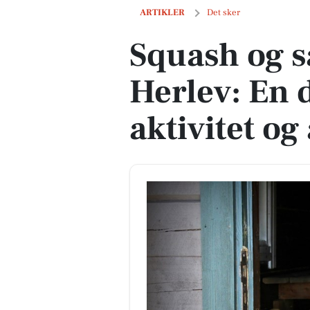
Squash og saunagus i Herlev: En dag fy
ARTIKLER
Det sker
Squash og s
Herlev: En 
aktivitet og