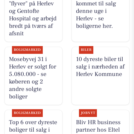
"flyver" på Herlev
kommet til salg
og Gentofte
denne uge i
Hospital og arbejd
Herlev - se
bredt på tværs af
boligerne her.
afsnit
BOLIGMARKED
BILER
Mosebyvej 31 i
10 dyreste biler til
Herlev er solgt for
salg i nærheden af
5.080.000 - se
Herlev Kommune
køberen og 2
andre solgte
boliger
BOLIGMARKED
JOBNYT
Top 6 over dyreste
Bliv HR business
boliger til salg i
partner hos Eltel