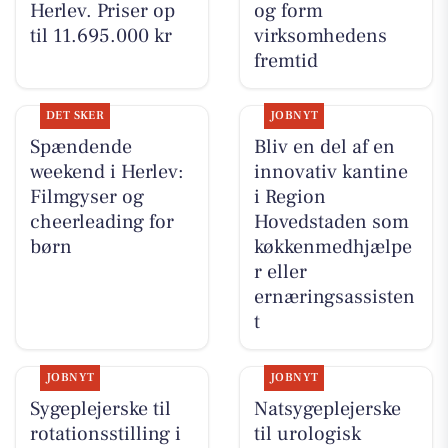
Herlev. Priser op
og form
til 11.695.000 kr
virksomhedens
fremtid
DET SKER
JOBNYT
Spændende
Bliv en del af en
weekend i Herlev:
innovativ kantine
Filmgyser og
i Region
cheerleading for
Hovedstaden som
børn
køkkenmedhjælpe
r eller
ernæringsassisten
t
JOBNYT
JOBNYT
Sygeplejerske til
Natsygeplejerske
rotationsstilling i
til urologisk