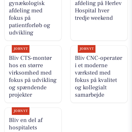
gynækologisk
afdeling på Herlev
afdeling med
Hospital hver
fokus på
tredje weekend
patientforløb og
udvikling
JOBNYT
JOBNYT
Bliv CTS-montør
Bliv CNC-operatør
hos en større
i et moderne
virksomhed med
værksted med
fokus på udvikling
fokus på kvalitet
og spændende
og kollegialt
projekter
samarbejde
JOBNYT
Bliv en del af
hospitalets