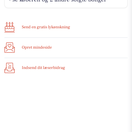
Send en gratis lykønskning
Opret mindeside
Indsend dit læserbidrag