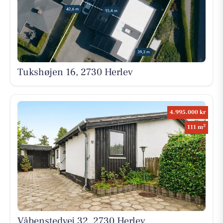
Tukshøjen 16, 2730 Herlev
4.995.000 kr
2
111 m
Våbenstedvej 32, 2730 Herlev