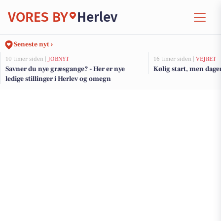
VORES BY
Herlev
Seneste nyt ›
10 timer siden |
JOBNYT
16 timer siden |
VEJRET
Savner du nye græsgange? - Her er nye
Kølig start, men dagen
ledige stillinger i Herlev og omegn