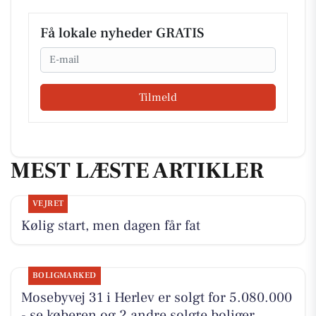
Få lokale nyheder GRATIS
Email
Tilmeld
MEST LÆSTE ARTIKLER
VEJRET
Kølig start, men dagen får fat
BOLIGMARKED
Mosebyvej 31 i Herlev er solgt for 5.080.000
- se køberen og 2 andre solgte boliger