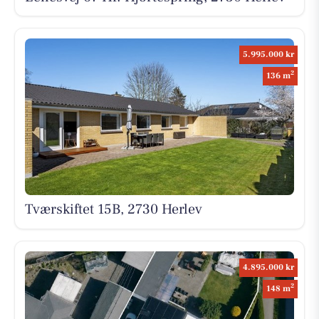
5.995.000 kr
2
136 m
Tværskiftet 15B, 2730 Herlev
4.895.000 kr
2
148 m