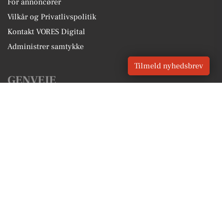
For annoncører
Vilkår og Privatlivspolitik
Kontakt VORES Digital
Administrer samtykke
Tilmeld nyhedsbrev
GENVEJE
Seneste nyt fra Herlev
Vores lokale erhverv
Kalenderen for Herlev
Fakta om Herlev
Erhvervsartikler
Herlev Kommune
Få en gratis salgsvurdering
Sponsoreret indhold