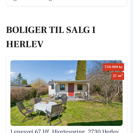
BOLIGER TIL SALG I
HERLEV
750.000 kr
2
37 m
Lenesvej 67 Hf. Hjortespring, 2730 Herlev