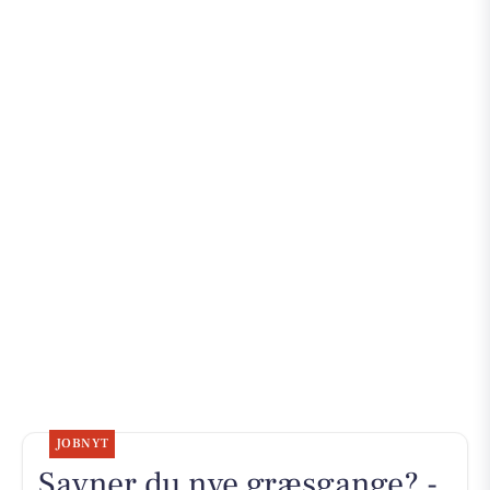
JOBNYT
Savner du nye græsgange? -