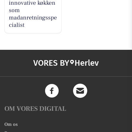
innovative køkken
som
madanretningsspe
cialist
VORES BY
Herlev
OM VORES DIGITAL
Om os