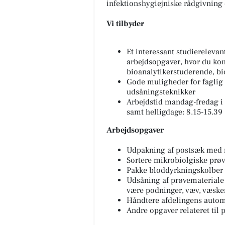
infektionshygiejniske rådgivning o
Vi tilbyder
Et interessant studiereleva
arbejdsopgaver, hvor du ko
bioanalytikerstuderende, bi
Gode muligheder for faglig 
udsåningsteknikker
Arbejdstid mandag-fredag i
samt helligdage: 8.15-15.39
Arbejdsopgaver
Udpakning af postsæk med m
Sortere mikrobiolgiske prøve
Pakke bloddyrkningskolber 
Udsåning af prøvemateriale 
være podninger, væv, væsker,
Håndtere afdelingens autom
Andre opgaver relateret til 