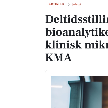
Deltidsstilling som bioanalytikerstud
ARTIKLER
Jobnyt
Deltidsstill
bioanalytik
klinisk mik
KMA