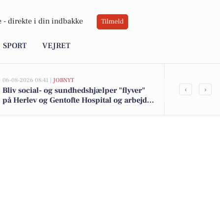
 -
direkte i din indbakke
Tilmeld
SPORT
VEJRET
06-08-2026 08:41 |
JOBNYT
05-08-2026 13:01
‹
›
Bliv social- og sundhedshjælper "flyver"
Havlykkevej 
på Herlev og Gentofte Hospital og arbejd
kommet til s
bredt på tværs af afsnit
boligerne he