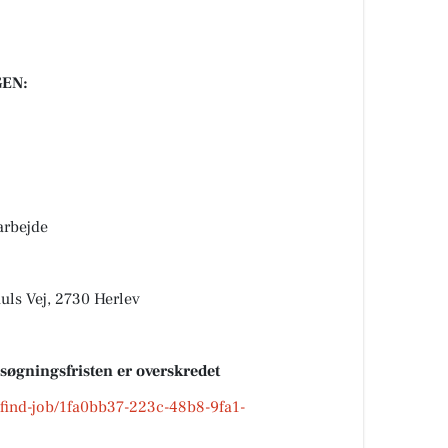
EN:
arbejde
uls Vej, 2730 Herlev
nsøgningsfristen er overskredet
k/find-job/1fa0bb37-223c-48b8-9fa1-