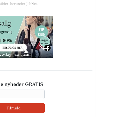
kilder, herunder JobNet.
le nyheder GRATIS
Tilmeld