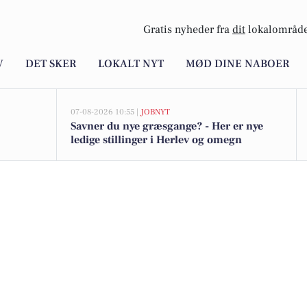
Gratis nyheder fra
dit
lokalområde
V
DET SKER
LOKALT NYT
MØD DINE NABOER
07-08-2026 10:55 |
JOBNYT
Savner du nye græsgange? - Her er nye
ledige stillinger i Herlev og omegn