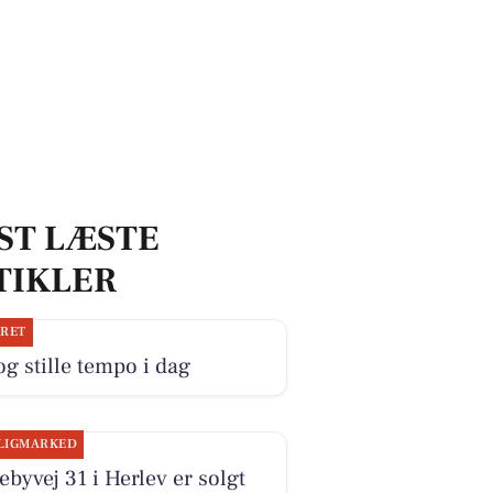
ST LÆSTE
TIKLER
JRET
og stille tempo i dag
LIGMARKED
byvej 31 i Herlev er solgt