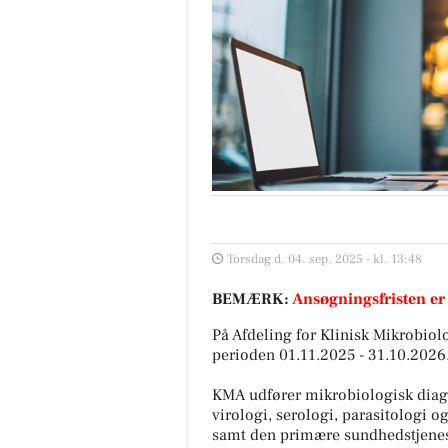
Torsdag d. 04. sep. 2025 - kl. 13:48
BEMÆRK:
Ansøgningsfristen er
På Afdeling for Klinisk Mikrobiol
perioden 01.11.2025 - 31.10.2026.
KMA udfører mikrobiologisk diagn
virologi, serologi, parasitologi 
samt den primære sundhedstjenest