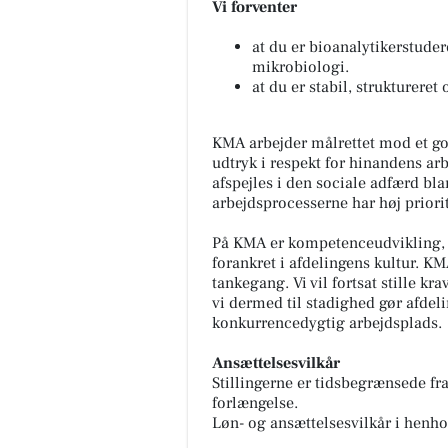
Vi forventer
at du er bioanalytikerstude
mikrobiologi.
at du er stabil, struktureret
KMA arbejder målrettet mod et god
udtryk i respekt for hinandens a
afspejles i den sociale adfærd bl
arbejdsprocesserne har høj priorit
På KMA er kompetenceudvikling, i 
forankret i afdelingens kultur. K
tankegang. Vi vil fortsat stille kra
vi dermed til stadighed gør afdeli
konkurrencedygtig arbejdsplads.
Ansættelsesvilkår
Stillingerne er tidsbegrænsede f
forlængelse.
Løn- og ansættelsesvilkår i henh