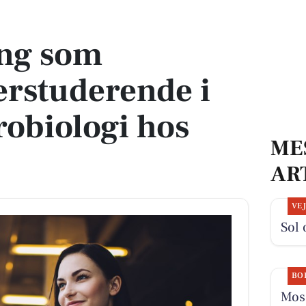
erende i klinisk mikrobiologi hos KMA
ing som
erstuderende i
robiologi hos
ME
AR
VE
Sol 
BO
Mose