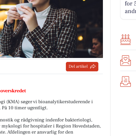
for 
andr
Del artikel
 overskredet
ogi (KMA) søger vi bioanalytikerstuderende i
 På 10 timer ugentligt.
ostik og rådgivning indenfor bakteriologi,
og mykologi for hospitaler i Region Hovedstaden,
e. Afdelingen er ansvarlig for den