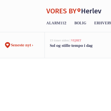
VORES BY
Herlev
ALARM112
BOLIG
ERHVER
13 timer siden |
VEJRET
Seneste nyt ›
Sol og stille tempo i dag