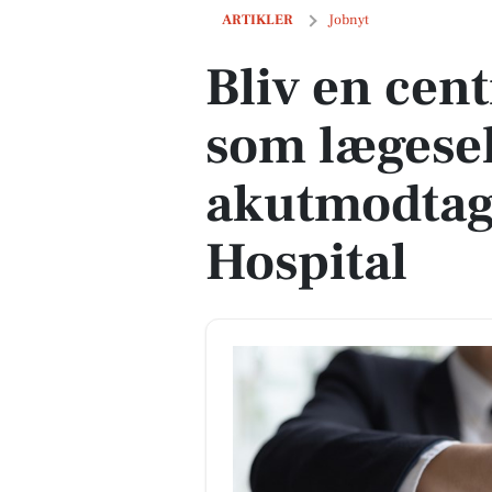
Bliv en central del af teamet som læg
ARTIKLER
Jobnyt
Bliv en cent
som lægese
akutmodtag
Hospital