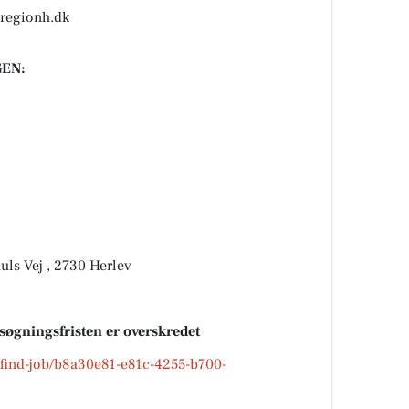
@regionh.dk
EN:
uls Vej , 2730 Herlev
nsøgningsfristen er overskredet
k/find-job/b8a30e81-e81c-4255-b700-