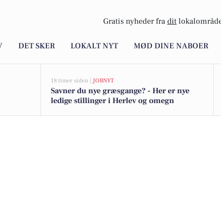
Gratis nyheder fra
dit
lokalområde
V
DET SKER
LOKALT NYT
MØD DINE NABOER
18 timer siden |
JOBNYT
Savner du nye græsgange? - Her er nye
ledige stillinger i Herlev og omegn