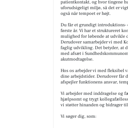
patientkontakt, og hvor tingene h
uforudsigeligt miljø, så det er vig
også når tempoet er højt.
Du får et grundigt introduktions-
første år. Vi har et struktureret
mulighed for løbende at udvikle di
Derudover samarbejder vi med K
faglig udvikling. Det betyder, at
med afsæt i Sundhedskommunomudd
akutmodtagelse.
Hos os arbejder vi med fleksibel 
dine arbejdstider. Derudover får d
afspejler funktionens ansvar, tem
Vi arbejder med inddragelse og fæl
hjælpsomt og trygt kollegafælless
vi støtter hinanden og bidrager ti
Vi søger dig, som: