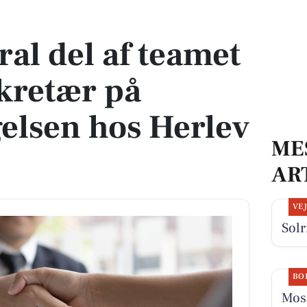
esekretær på akutmodtagelsen hos Herlev Hospital
ral del af teamet
kretær på
elsen hos Herlev
ME
AR
VE
Solr
BO
Mose