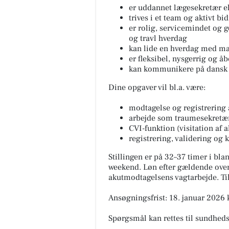
er uddannet lægesekretær e
trives i et team og aktivt bi
er rolig, servicemindet og g
og travl hverdag
kan lide en hverdag med ma
er fleksibel, nysgerrig og å
kan kommunikere på dansk 
Dine opgaver vil bl.a. være:
modtagelse og registrering a
arbejde som traumesekretæ
CVI-funktion (visitation af 
registrering, validering og k
Stillingen er på 32–37 timer i bla
weekend. Løn efter gældende overe
akutmodtagelsens vagtarbejde. Tilt
Ansøgningsfrist: 18. januar 2026 
Spørgsmål kan rettes til sundhed