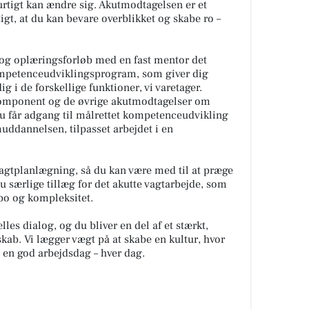
urtigt kan ændre sig. Akutmodtagelsen er et
tigt, at du kan bevare overblikket og skabe ro –
 og oplæringsforløb med en fast mentor det
 kompetenceudviklingsprogram, som giver dig
g i de forskellige funktioner, vi varetager.
omponent og de øvrige akutmodtagelser om
 du får adgang til målrettet kompetenceudvikling
annelsen, tilpasset arbejdet i en
vagtplanlægning, så du kan være med til at præge
u særlige tillæg for det akutte vagtarbejde, som
po og kompleksitet.
les dialog, og du bliver en del af et stærkt,
kab. Vi lægger vægt på at skabe en kultur, hvor
l en god arbejdsdag – hver dag.