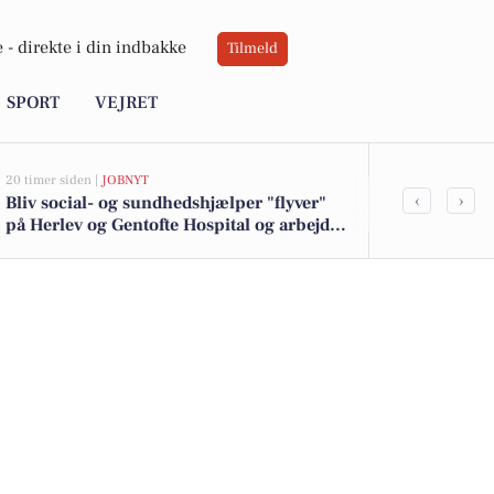
 -
direkte i din indbakke
Tilmeld
SPORT
VEJRET
20 timer siden |
JOBNYT
05-08-2026 13:01
‹
›
Bliv social- og sundhedshjælper "flyver"
Havlykkevej 
på Herlev og Gentofte Hospital og arbejd
kommet til s
bredt på tværs af afsnit
boligerne he