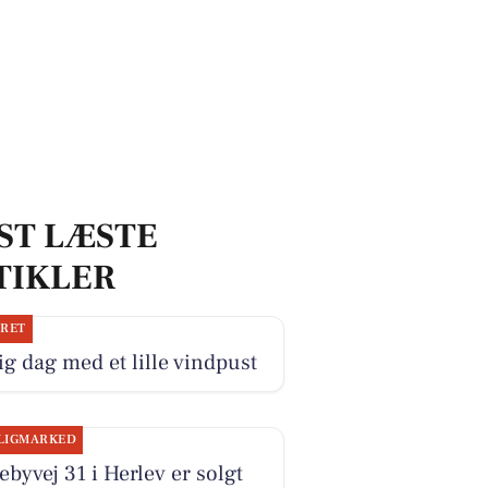
ST LÆSTE
TIKLER
JRET
ig dag med et lille vindpust
LIGMARKED
byvej 31 i Herlev er solgt