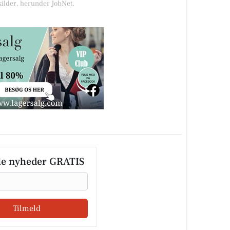
kilder, herunder JobNet.
le nyheder GRATIS
Tilmeld