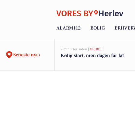
VORES BY
Herlev
ALARM112
BOLIG
ERHVER
7 minutter siden |
VEJRET
Seneste nyt ›
Kølig start, men dagen får fat