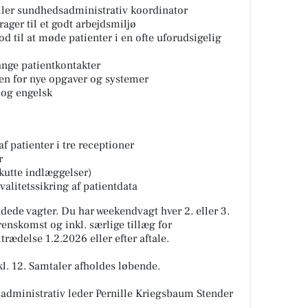
ller sundhedsadministrativ koordinator
drager til et godt arbejdsmiljø
od til at møde patienter i en ofte uforudsigelig
nge patientkontakter
ben for nye opgaver og systemer
og engelsk
f patienter i tre receptioner
r
akutte indlæggelser)
valitetssikring af patientdata
ndede vagter. Du har weekendvagt hver 2. eller 3.
nskomst og inkl. særlige tillæg for
rædelse 1.2.2026 eller efter aftale.
kl. 12. Samtaler afholdes løbende.
sadministrativ leder Pernille Kriegsbaum Stender