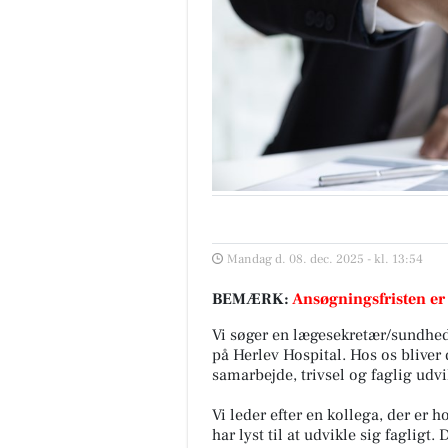
Mandag d. 08. dec. 2025 - kl. 13:54
BEMÆRK:
Ansøgningsfristen er
Vi søger en lægesekretær/sundhed
på Herlev Hospital. Hos os bliver 
samarbejde, trivsel og faglig udvi
Vi leder efter en kollega, der er h
har lyst til at udvikle sig fagligt.