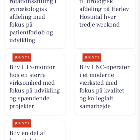
rotationsstilling i
til urologisk
gynækologisk
afdeling på Herlev
afdeling med
Hospital hver
fokus på
tredje weekend
patientforløb og
udvikling
JOBNYT
JOBNYT
Bliv CTS-montør
Bliv CNC-operatør
hos en større
i et moderne
virksomhed med
værksted med
fokus på udvikling
fokus på kvalitet
og spændende
og kollegialt
projekter
samarbejde
JOBNYT
Bliv en del af