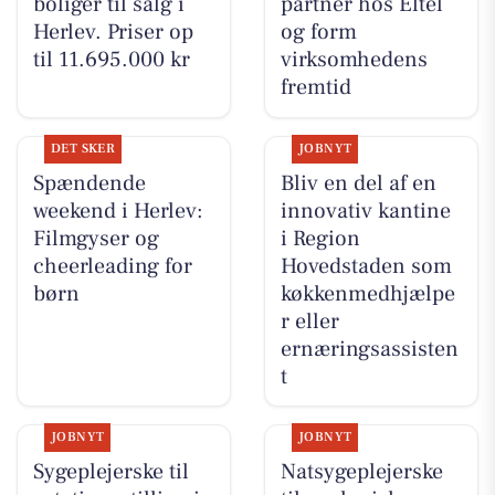
boliger til salg i
partner hos Eltel
Herlev. Priser op
og form
til 11.695.000 kr
virksomhedens
fremtid
DET SKER
JOBNYT
Spændende
Bliv en del af en
weekend i Herlev:
innovativ kantine
Filmgyser og
i Region
cheerleading for
Hovedstaden som
børn
køkkenmedhjælpe
r eller
ernæringsassisten
t
JOBNYT
JOBNYT
Sygeplejerske til
Natsygeplejerske