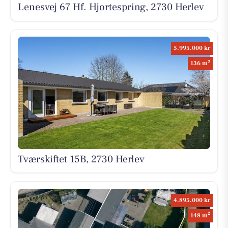
Lenesvej 67 Hf. Hjortespring, 2730 Herlev
5.995.000 kr
2
136 m
Tværskiftet 15B, 2730 Herlev
4.895.000 kr
2
148 m