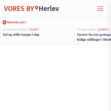
VORES BY
Herlev
Seneste nyt ›
22 minutter siden |
VEJRET
18 timer siden |
JOBNYT
Sol og stille tempo i dag
Savner du nye græsga
ledige stillinger i He