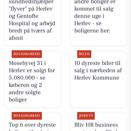
sundhedshjælper
andre boliger er
"flyver" på Herlev
kommet til salg
og Gentofte
denne uge i
Hospital og arbejd
Herlev - se
bredt på tværs af
boligerne her.
afsnit
BOLIGMARKED
BILER
Mosebyvej 31 i
10 dyreste biler til
Herlev er solgt for
salg i nærheden af
5.080.000 - se
Herlev Kommune
køberen og 2
andre solgte
boliger
BOLIGMARKED
JOBNYT
Top 6 over dyreste
Bliv HR business