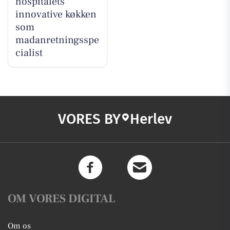
hospitalets
innovative køkken
som
madanretningsspe
cialist
VORES BY
Herlev
OM VORES DIGITAL
Om os