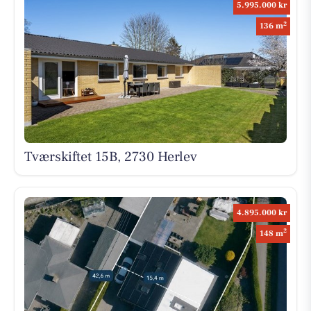
5.995.000 kr
2
136 m
Tværskiftet 15B, 2730 Herlev
4.895.000 kr
2
148 m