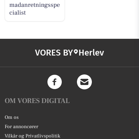
madanretningsspe
cialist
VORES BY
Herlev
OM VORES DIGITAL
Om os
For annoncører
Vilkår og Privatlivspolitik