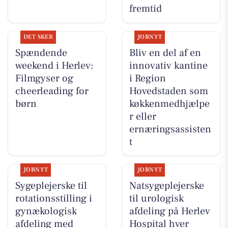
fremtid
DET SKER
JOBNYT
Spændende
Bliv en del af en
weekend i Herlev:
innovativ kantine
Filmgyser og
i Region
cheerleading for
Hovedstaden som
børn
køkkenmedhjælpe
r eller
ernæringsassisten
t
JOBNYT
JOBNYT
Sygeplejerske til
Natsygeplejerske
rotationsstilling i
til urologisk
gynækologisk
afdeling på Herlev
afdeling med
Hospital hver