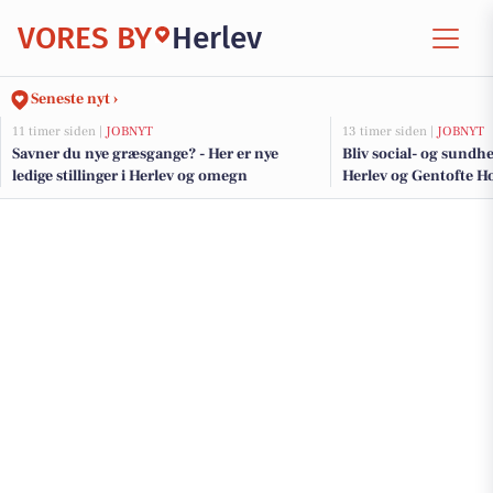
VORES BY
Herlev
Seneste nyt ›
11 timer siden |
JOBNYT
13 timer siden |
JOBNYT
Savner du nye græsgange? - Her er nye
Bliv social- og sundh
ledige stillinger i Herlev og omegn
Herlev og Gentofte Ho
på tværs af afsnit