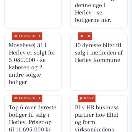
denne uge i
Herlev - se
boligerne her.
BOLIGMARKED
BILER
Mosebyvej 31 i
10 dyreste biler til
Herlev er solgt for
salg i nærheden af
5.080.000 - se
Herlev Kommune
køberen og 2
andre solgte
boliger
BOLIGMARKED
JOBNYT
Top 6 over dyreste
Bliv HR business
boliger til salg i
partner hos Eltel
Herlev. Priser op
og form
til 11.695.000 kr
virksomhedens