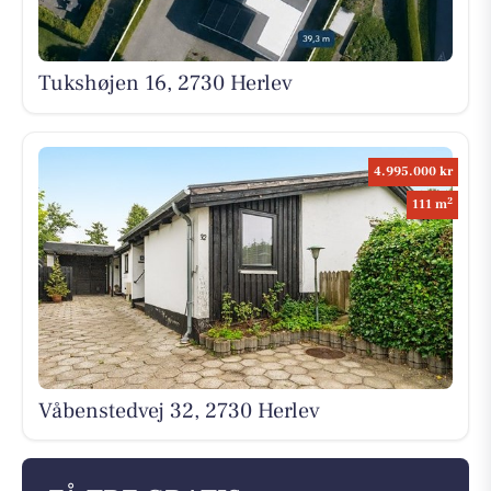
Tukshøjen 16, 2730 Herlev
4.995.000 kr
2
111 m
Våbenstedvej 32, 2730 Herlev