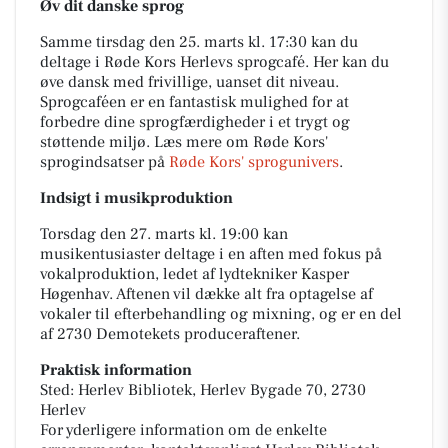
Øv dit danske sprog
Samme tirsdag den 25. marts kl. 17:30 kan du
deltage i Røde Kors Herlevs sprogcafé. Her kan du
øve dansk med frivillige, uanset dit niveau.
Sprogcaféen er en fantastisk mulighed for at
forbedre dine sprogfærdigheder i et trygt og
støttende miljø. Læs mere om Røde Kors'
sprogindsatser på
Røde Kors' sprogunivers
.
Indsigt i musikproduktion
Torsdag den 27. marts kl. 19:00 kan
musikentusiaster deltage i en aften med fokus på
vokalproduktion, ledet af lydtekniker Kasper
Høgenhav. Aftenen vil dække alt fra optagelse af
vokaler til efterbehandling og mixning, og er en del
af 2730 Demotekets produceraftener.
Praktisk information
Sted: Herlev Bibliotek, Herlev Bygade 70, 2730
Herlev
For yderligere information om de enkelte